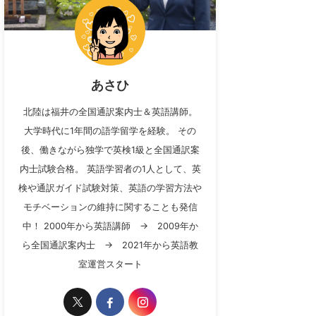
あさひ
北陸は福井の全国通訳案内士＆英語講師。
大学時代に1年間の語学留学を経験。 その
後、働きながら独学で英検1級と全国通訳案
内士試験合格。 英語学習者の1人として、英
検や通訳ガイド試験対策、英語の学習方法や
モチベーションの維持に関することも発信
中！ 2000年から英語講師 → 2009年か
ら全国通訳案内士 → 2021年から英語教
室運営スタート