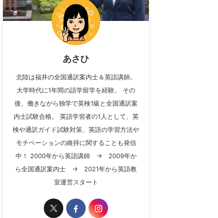
あさひ
北陸は福井の全国通訳案内士＆英語講師。
大学時代に1年間の語学留学を経験。 その
後、働きながら独学で英検1級と全国通訳案
内士試験合格。 英語学習者の1人として、英
検や通訳ガイド試験対策、英語の学習方法や
モチベーションの維持に関することも発信
中！ 2000年から英語講師 → 2009年か
ら全国通訳案内士 → 2021年から英語教
室運営スタート